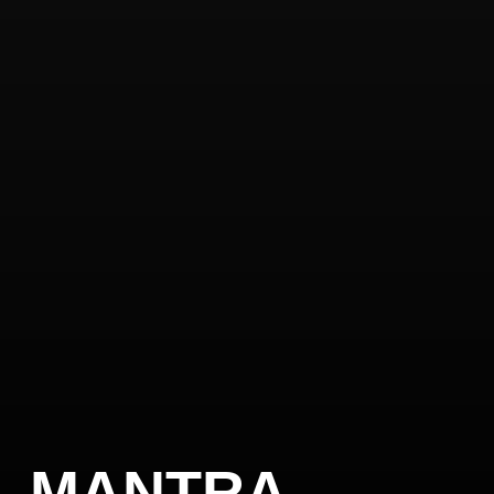
M
A
N
T
R
A