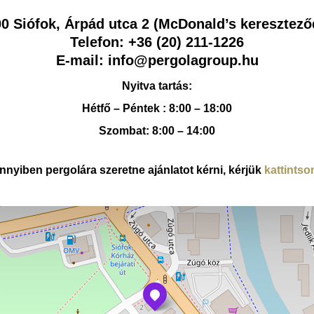
0 Siófok, Árpád utca 2 (McDonald’s keresztező
Telefon: +36 (20) 211-1226
E-mail: info@pergolagroup.hu
Nyitva tartás:
Hétfő – Péntek : 8:00 – 18:00
Szombat: 8:00 – 14:00
nyiben pergolára szeretne ajánlatot kérni, kérjük
kattintso