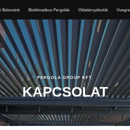
ri Bútoraink
Bioklimatikus Pergolák
Oldalárnyékolók
Üvegre
PERGOLA GROUP KFT.
KAPCSOLAT