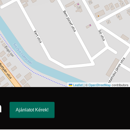
Leaflet
|
©
OpenStreetMap
contributors
n
Ajánlatot Kérek!