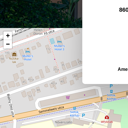
860
+
−
Amen