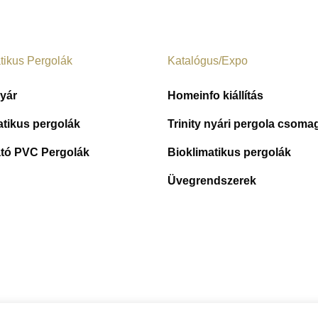
tikus Pergolák
Katalógus/Expo
nyár
Homeinfo kiállítás
atikus pergolák
Trinity nyári pergola csoma
tó PVC Pergolák
Bioklimatikus pergolák
Üvegrendszerek