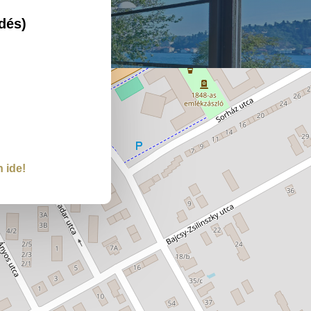
dés)
n ide!