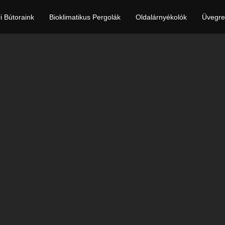
ri Bútoraink
Bioklimatikus Pergolák
Oldalárnyékolók
Üvegre