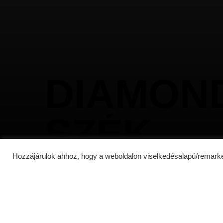
Kültéri bútoraink
Bioklim
Üvegrendszerek
Elhúzha
Oldalárnyékolók
Referenciák
D
I
A
M
O
N
Elérhetőség
S
Z
É
K
Hozzájárulok ahhoz, hogy a weboldalon viselkedésalapú/remarke
© 2026 Outdoor Concept Hungary.
Adatvédelmi nyil