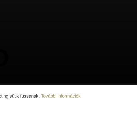
atikus pergolák
Trinity nyári pergola csoma
tó PVC Pergolák
Bioklimatikus pergolák
Üvegrendszerek
D
Szék
ting sütik fussanak.
További információk
atkozat