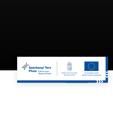
Bemutatóterem:
g
8600 Siófok, Árpád u. 2.
Navigate to the next section
facebook
instagram
Elfogadom