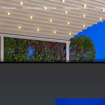
ri Bútoraink
Bioklimatikus Pergolák
Oldalárnyékolók
Üvegre