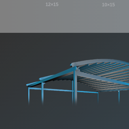
12×15
10×15