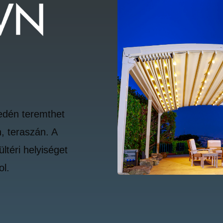
edén teremthet
, teraszán. A
ltéri helyiséget
ol.