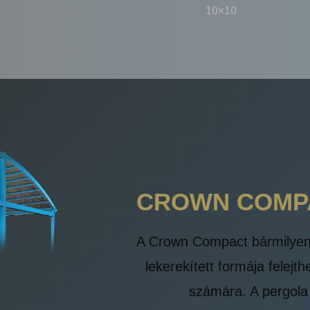
10×10
CROWN COMPA
A Crown Compact bármilyen k
lekerekített formája felejt
számára. A pergola