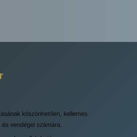
r
ításának köszönhetően, kellemes
n és vendégei számára.