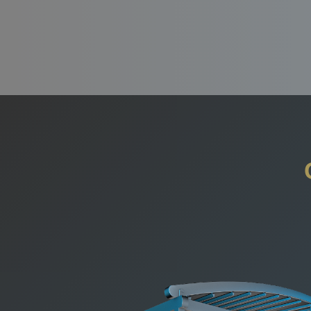
Slide
3
of
10