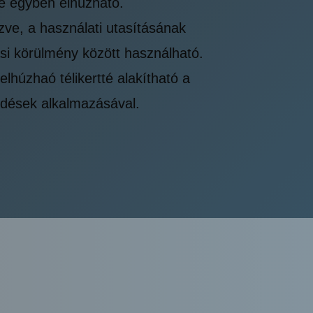
je egyben elhúzható.
zve, a használati utasításának
si körülmény között használható.
lhúzhaó télikertté alakítható a
edések alkalmazásával.