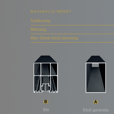
MAXIMÁLIS MÉRET
Szélesség
Mélység
Max Sínek közti távolság
B
A
Sín
Első gerenda