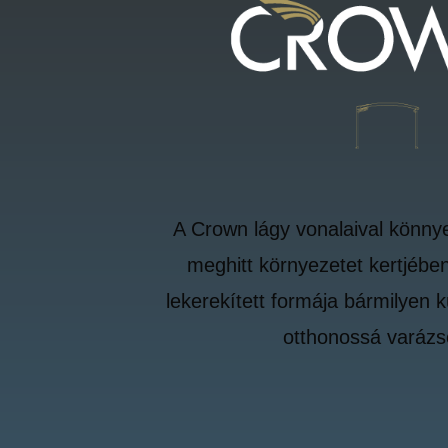
A Crown lágy vonalaival könny
meghitt környezetet kertjében
lekerekített formája bármilyen kü
otthonossá varázs