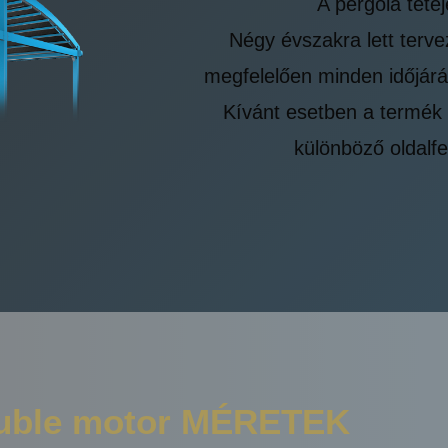
A pergola tete
Négy évszakra lett terve
megfelelően minden időjárá
Kívánt esetben a termék e
különböző oldalf
ble motor MÉRETEK