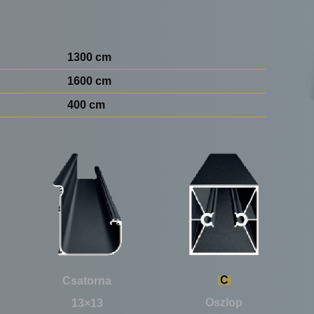
1300 cm
1600 cm
400 cm
C
Csatorna
Oszlop
13×13