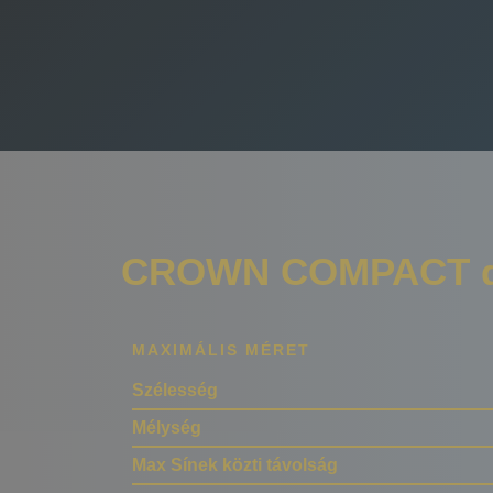
CROWN COMPACT d
MAXIMÁLIS MÉRET
Szélesség
Mélység
Max Sínek közti távolság