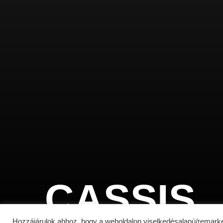
Menü
Bioklima
Kezdőlap
Trinity 
Kültéri bútoraink
Bioklim
Üvegrendszerek
Elhúzha
Oldalárnyékolók
Referenciák
Elérhetőség
C
A
S
S
I
S
Hozzájárulok ahhoz, hogy a weboldalon viselkedésalapú/remarke