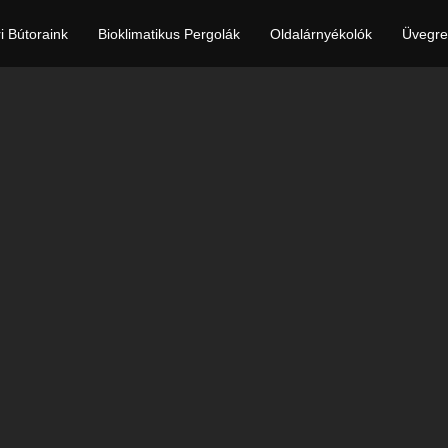
ri Bútoraink
Bioklimatikus Pergolák
Oldalárnyékolók
Üvegre