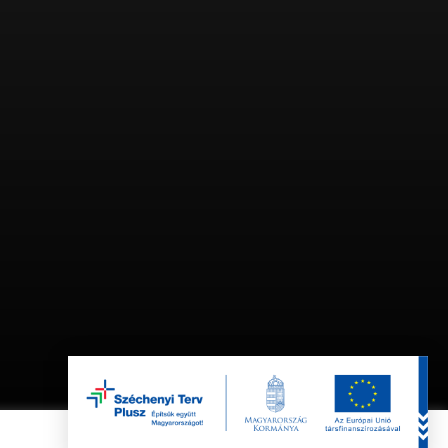
Elérhetőség
Email:
info@outdoorconcept.hu
Bemutatóterem:
g
8600 Siófok, Árpád u. 2.
Navigate to the next section
facebook
instagram
Elfogadom